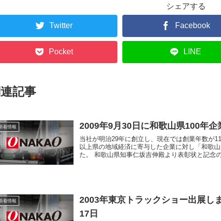
シェアする
Twitter
Facebook
Pocket
LINE
関連記事
2009年9月30日に和歌山県100年
新着情報
当社が明治29年に創立し、現在では創業年数が11
以上県の地域経済に寄与した企業に対し「和歌山
た。 和歌山県知事仁坂吉伸殿より表彰状と記念の盾
2003年東京トラックショー出展し
新着情報
17日