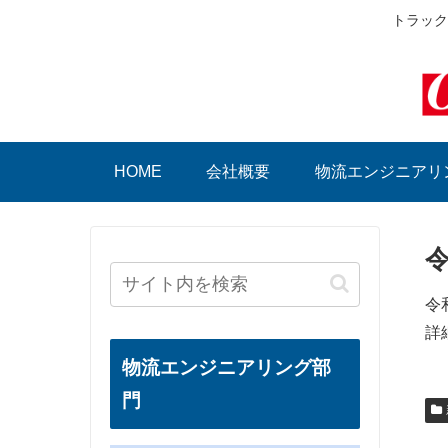
トラック
HOME
会社概要
物流エンジニアリ
令
令
詳
物流エンジニアリング部
門