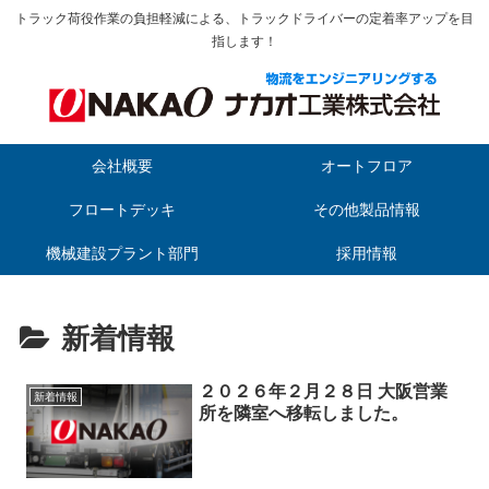
トラック荷役作業の負担軽減による、トラックドライバーの定着率アップを目
指します！
会社概要
オートフロア
フロートデッキ
その他製品情報
機械建設プラント部門
採用情報
新着情報
２０２６年２月２８日 大阪営業
新着情報
所を隣室へ移転しました。